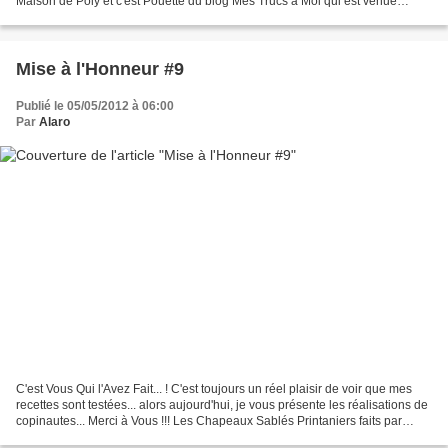
Maison de Poly et c'est Pouette du blog Mes Trucs à Moi qui est venue
piocher chez moi. Une recette rapide,...
Mise à l'Honneur #9
Publié le 05/05/2012 à 06:00
Par
Alaro
C'est Vous Qui l'Avez Fait... ! C'est toujours un réel plaisir de voir que mes
recettes sont testées... alors aujourd'hui, je vous présente les réalisations de
copinautes... Merci à Vous !!! Les Chapeaux Sablés Printaniers faits par
Kouky du blog Cuisine...