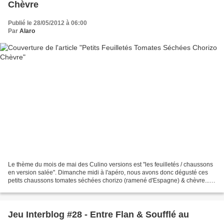
Chèvre
Publié le 28/05/2012 à 06:00
Par
Alaro
Le thème du mois de mai des Culino versions est "les feuilletés / chaussons
en version salée". Dimanche midi à l'apéro, nous avons donc dégusté ces
petits chaussons tomates séchées chorizo (ramené d'Espagne) & chèvre...
Parfaits pour un dîner tout simple...
Jeu Interblog #28 - Entre Flan & Soufflé au