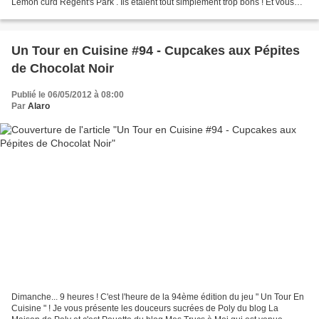
Lemon curd Regent's Park . Ils étaient tout simplement trop bons ! Et vous
qu'en pensez-vous ? Ingrédients...
Un Tour en Cuisine #94 - Cupcakes aux Pépites
de Chocolat Noir
Publié le 06/05/2012 à 08:00
Par
Alaro
Dimanche... 9 heures ! C'est l'heure de la 94ème édition du jeu " Un Tour En
Cuisine " ! Je vous présente les douceurs sucrées de Poly du blog La