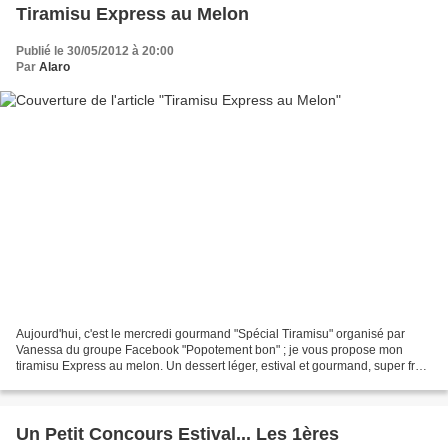
Tiramisu Express au Melon
Publié le 30/05/2012 à 20:00
Par
Alaro
Aujourd'hui, c'est le mercredi gourmand "Spécial Tiramisu" organisé par
Vanessa du groupe Facebook "Popotement bon" ; je vous propose mon
tiramisu Express au melon. Un dessert léger, estival et gourmand, super frais
par ces températures... un vrai bonheur...
Un Petit Concours Estival... Les 1ères