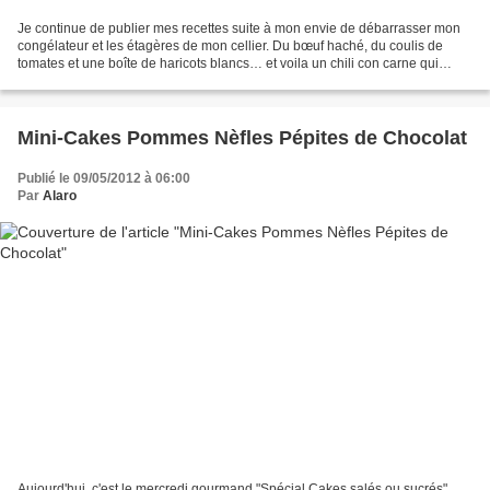
Je continue de publier mes recettes suite à mon envie de débarrasser mon
congélateur et les étagères de mon cellier. Du bœuf haché, du coulis de
tomates et une boîte de haricots blancs… et voila un chili con carne qui
change un peu. Un plat rapide et...
Mini-Cakes Pommes Nèfles Pépites de Chocolat
Publié le 09/05/2012 à 06:00
Par
Alaro
Aujourd'hui, c'est le mercredi gourmand "Spécial Cakes salés ou sucrés"