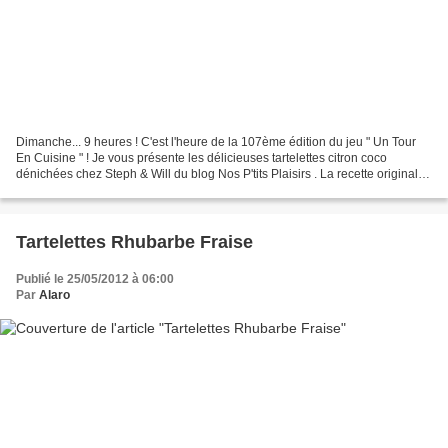
Dimanche... 9 heures ! C'est l'heure de la 107ème édition du jeu " Un Tour
En Cuisine " ! Je vous présente les délicieuses tartelettes citron coco
dénichées chez Steph & Will du blog Nos P'tits Plaisirs . La recette originale
est une tarte, j'ai préféré...
Tartelettes Rhubarbe Fraise
Publié le 25/05/2012 à 06:00
Par
Alaro