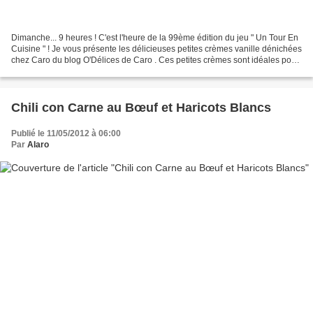
Dimanche... 9 heures ! C'est l'heure de la 99ème édition du jeu " Un Tour En
Cuisine " ! Je vous présente les délicieuses petites crèmes vanille dénichées
chez Caro du blog O'Délices de Caro . Ces petites crèmes sont idéales pour
se régaler en fin de...
Chili con Carne au Bœuf et Haricots Blancs
Publié le 11/05/2012 à 06:00
Par
Alaro