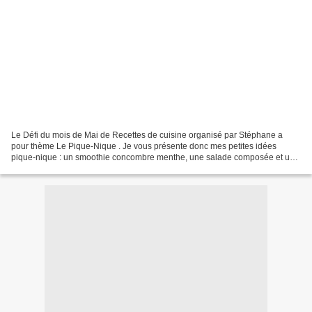
Le Défi du mois de Mai de Recettes de cuisine organisé par Stéphane a
pour thème Le Pique-Nique . Je vous présente donc mes petites idées
pique-nique : un smoothie concombre menthe, une salade composée et une
verrine gourmande. Qu'en Pensez-vous ? Ingrédients...