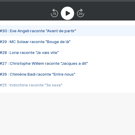
#30 : Eve Angeli raconte "Avant de partir"
#29 : MC Solaar raconte "Bouge de là"
28 : Lorie raconte "Je vais vite"
#27 : Christophe Willem raconte "Jacques a dit"
#26 : Chimène Badi raconte "Entre nous"
#25 : Indochine raconte "3e sexe"
#24 : Zaho raconte "C'est chelou"
#23 : Patrick Bruel raconte "Au café des délices"
#22 : Kyo raconte "Le chemin"
#21 : Nolwenn Leroy raconte "Cassé"