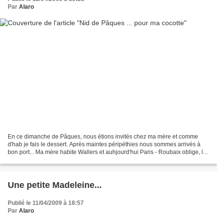
Par
Alaro
En ce dimanche de Pâques, nous étions invités chez ma mère et comme
d'hab je fais le dessert. Après maintes péripéthies nous sommes arrivés à
bon port... Ma mère habite Wallers et auhjourd'hui Paris - Roubaix oblige, le
village était "fermé" à la circulation......
Une petite Madeleine...
Publié le 11/04/2009 à 18:57
Par
Alaro