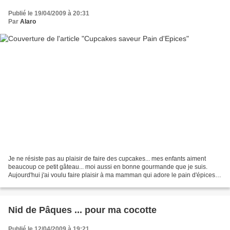
Publié le 19/04/2009 à 20:31
Par
Alaro
Je ne résiste pas au plaisir de faire des cupcakes... mes enfants aiment
beaucoup ce petit gâteau... moi aussi en bonne gourmande que je suis.
Aujourd'hui j'ai voulu faire plaisir à ma mamman qui adore le pain d'épices...
alors voici ma recette que je...
Nid de Pâques ... pour ma cocotte
Publié le 12/04/2009 à 19:21