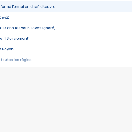
nsformé l’ennui en chef-d’œuvre
 DayZ
 a 13 ans (et vous l'avez ignoré)
e (littéralement)
im Rayan
 toutes les règles
s les jeux vidéo
us choquant de Rockstar ? - Le scandale BULLY
e plus moche de Steam
du RÊVE tourne au CAUCHEMAR
pendant 8 heures
it… à tort