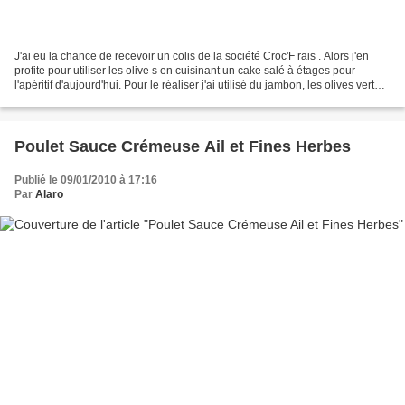
J'ai eu la chance de recevoir un colis de la société Croc'F rais . Alors j'en
profite pour utiliser les olive s en cuisinant un cake salé à étages pour
l'apéritif d'aujourd'hui. Pour le réaliser j'ai utilisé du jambon, les olives vertes
aux herbes Croc'Fra...
Poulet Sauce Crémeuse Ail et Fines Herbes
Publié le 09/01/2010 à 17:16
Par
Alaro