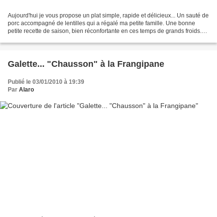
Aujourd'hui je vous propose un plat simple, rapide et délicieux... Un sauté de
porc accompagné de lentilles qui a régalé ma petite famille. Une bonne
petite recette de saison, bien réconfortante en ces temps de grands froids.
Vivement le printemps ! Ingrédients...
Galette... "Chausson" à la Frangipane
Publié le 03/01/2010 à 19:39
Par
Alaro