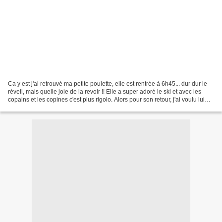
Ca y est j'ai retrouvé ma petite poulette, elle est rentrée à 6h45... dur dur le
réveil, mais quelle joie de la revoir !! Elle a super adoré le ski et avec les
copains et les copines c'est plus rigolo. Alors pour son retour, j'ai voulu lui
faire une petite...