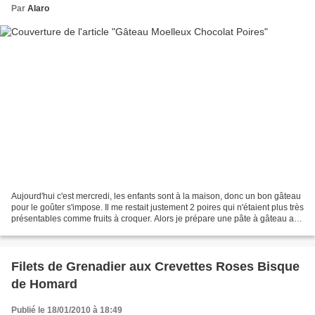
Par
Alaro
Aujourd'hui c'est mercredi, les enfants sont à la maison, donc un bon gâteau
pour le goûter s'impose. Il me restait justement 2 poires qui n'étaient plus très
présentables comme fruits à croquer. Alors je prépare une pâte à gâteau au
cacao super facile...
Filets de Grenadier aux Crevettes Roses Bisque
de Homard
Publié le 18/01/2010 à 18:49