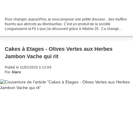
Pour changer, aujourd'hui, je vous propose une petite douceur... des muffins
fourrés aux abricots au Monbazillac. C'est un produit de la société
Longuesserre et Fil s que j'ai découvert grâce à Albérie 26 . Ca change
vraiment, mais ce n'est pas pour les...
Cakes à Etages - Olives Vertes aux Herbes
Jambon Vache qui rit
Publié le 11/01/2010 à 13:04
Par
Alaro