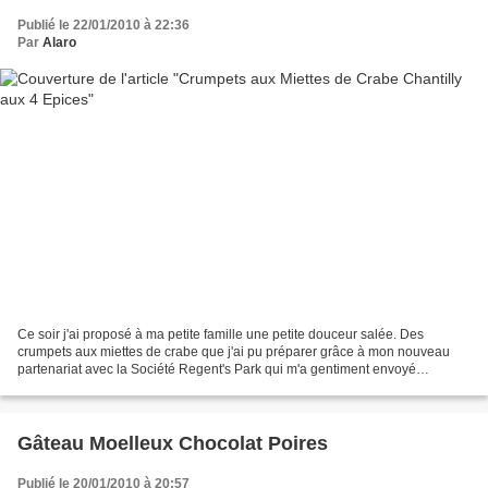
Publié le 22/01/2010 à 22:36
Par
Alaro
Ce soir j'ai proposé à ma petite famille une petite douceur salée. Des
crumpets aux miettes de crabe que j'ai pu préparer grâce à mon nouveau
partenariat avec la Société Regent's Park qui m'a gentiment envoyé
quelques produits à tester. Les Crumpets sont...
Gâteau Moelleux Chocolat Poires
Publié le 20/01/2010 à 20:57