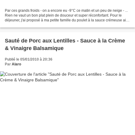
Par ces grands froids - on a encore eu -9°C ce matin et un peu de neige - ...
Rien ne vaut un bon plat plein de douceur et super réconfortant. Pour le
déjeuner, j'ai proposé à ma petite famille du poulet à la sauce crémeuse ail
et fines herbes accompagné...
Sauté de Porc aux Lentilles - Sauce à la Crème
& Vinaigre Balsamique
Publié le 05/01/2010 à 20:36
Par
Alaro