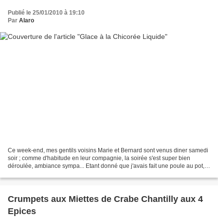
Publié le 25/01/2010 à 19:10
Par
Alaro
Ce week-end, mes gentils voisins Marie et Bernard sont venus diner samedi
soir ; comme d'habitude en leur compagnie, la soirée s'est super bien
déroulée, ambiance sympa... Etant donné que j'avais fait une poule au pot,
j'avais du temps pour les desserts...
Crumpets aux Miettes de Crabe Chantilly aux 4
Epices