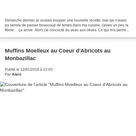
Dimanche dernier, je voulais essayer une nouvelle recette, mai sje n'avais
pa senvie de passer beaucoup de temps dans ma cuisine, j'avais un peu la
flème… ça arrive. Alors j'ai concocté du veau aux olives. Ce qui m'a permis
d'utiliser les r ondelles d'olives...
Muffins Moelleux au Coeur d'Abricots au
Monbazillac
Publié le 12/01/2010 à 21:03
Par
Alaro