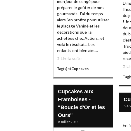
mon jour de congé pour
Dima
préparer le goûter de mes
l'he
gourmands. J'ai du temps
du j
alors j'en profite pour utiliser
! Je
le glaçage Vahiné et les
douc
décorations que j'ai
du b
achetées chez Action... et
c'es
voilà le résultat... Les
Truc
enfants ont bien aim....
pioc
Lire la suite
rece
Li
Tag(s) :
#Cupcakes
Tag(s
Cupcakes aux
Framboises -
Cu
5 Ao
"Boucle d'Or et les
Ours"
8 Juillet 2011
En f