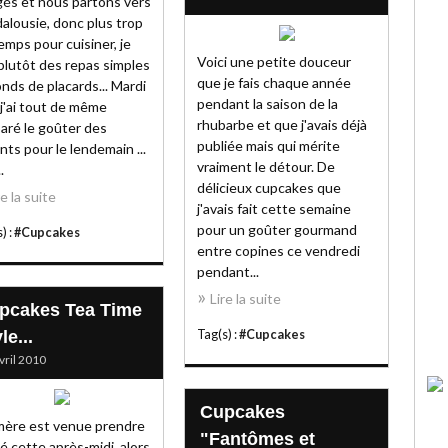
és et nous partons vers
dalousie, donc plus trop
emps pour cuisiner, je
Voici une petite douceur
 plutôt des repas simples
que je fais chaque année
onds de placards... Mardi
pendant la saison de la
, j'ai tout de même
rhubarbe et que j'avais déjà
aré le goûter des
publiée mais qui mérite
nts pour le lendemain ...
vraiment le détour. De
.
délicieux cupcakes que
re la suite
j'avais fait cette semaine
pour un goûter gourmand
) :
#Cupcakes
entre copines ce vendredi
pendant...
Lire la suite
pcakes Tea Time
le...
Tag(s) :
#Cupcakes
vril 2010
Cupcakes
ère est venue prendre
"Fantômes et
hé cette après-midi, alors