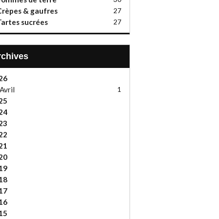
rèpes & gaufres
27
artes sucrées
27
Archives
26
Avril
1
25
24
23
22
21
20
19
18
17
16
15