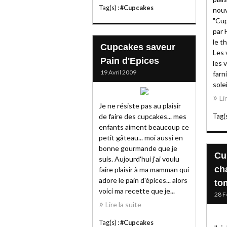
Tag(s) :
#Cupcakes
nouv
"Cu
par 
le t
Cupcakes saveur
Les 
Pain d'Epices
les 
19 Avril 2009
farni
solei
Li
Je ne résiste pas au plaisir
de faire des cupcakes... mes
Tag(s
enfants aiment beaucoup ce
petit gâteau... moi aussi en
bonne gourmande que je
Cu
suis. Aujourd'hui j'ai voulu
ch
faire plaisir à ma mamman qui
adore le pain d'épices... alors
to
voici ma recette que je...
28 F
Lire la suite
Tag(s) :
#Cupcakes