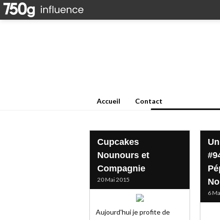
Accueil
Contact
Cupcakes
Un
Nounours et
#9
Compagnie
Pé
20 Mai 2015
No
6 Ma
Aujourd'hui je profite de