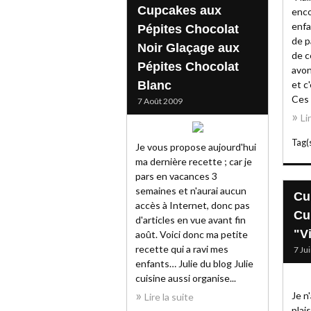
Cupcakes aux
enco
enfa
Pépites Chocolat
de p
Noir Glaçage aux
de c
Pépites Chocolat
avo
Blanc
et c'
Ces 
7 Août 2009
Li
Tag(s
Je vous propose aujourd'hui
ma dernière recette ; car je
pars en vacances 3
semaines et n'aurai aucun
Cu
accès à Internet, donc pas
Cu
d'articles en vue avant fin
"V
août. Voici donc ma petite
recette qui a ravi mes
7 Ju
enfants… Julie du blog Julie
cuisine aussi organise...
Je n
Lire la suite
plai