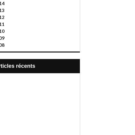
14
13
12
11
10
09
08
articles récents