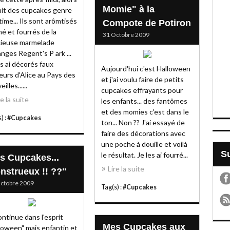
Momie" à la
 fait des cupcakes genre
time... Ils sont arômtisés
Compote de Potiron
hé et fourrés de la
31 Octobre 2009
cieuse marmelade
anges Regent's P ark ...
es ai décorés faux
Aujourd'hui c'est Halloween
eurs d'Alice au Pays des
et j'ai voulu faire de petits
illes......
cupcakes effrayants pour
re la suite
les enfants... des fantômes
et des momies c'est dans le
) :
#Cupcakes
ton... Non ?? J'ai essayé de
faire des décorations avec
une poche à douille et voilà
le résultat. Je les ai fourré...
s Cupcakes...
Lire la suite
nstrueux !! ??"
ctobre 2009
Tag(s) :
#Cupcakes
ontinue dans l'esprit
Mes Cupcakes aux
loween" mais enfantin et