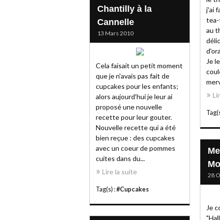
Chantilly à la
j'ai
tea-
Cannelle
au t
13 Mars 2010
déli
d'or
Je l
Cela faisait un petit moment
coul
que je n'avais pas fait de
merve
cupcakes pour les enfants;
Li
alors aujourd'hui je leur ai
proposé une nouvelle
Tag(s
recette pour leur gouter.
Nouvelle recette qui a été
bien reçue : des cupcakes
avec un coeur de pommes
Me
cuites dans du...
Mo
Lire la suite
28 O
Tag(s) :
#Cupcakes
Je c
"Hal