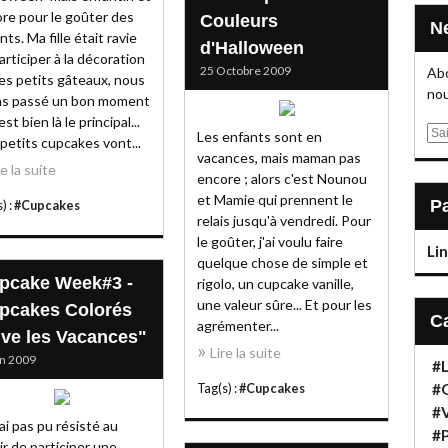
re pour le goûter des
Couleurs
nts. Ma fille était ravie
d'Halloween
articiper à la décoration
25 Octobre 2009
Abo
es petits gâteaux, nous
nou
ns passé un bon moment
est bien là le principal...
E
Les enfants sont en
petits cupcakes vont...
m
vacances, mais maman pas
re la suite
a
encore ; alors c'est Nounou
i
et Mamie qui prennent le
) :
#Cupcakes
l
relais jusqu'à vendredi. Pour
le goûter, j'ai voulu faire
Li
quelque chose de simple et
pcake Week#3 -
rigolo, un cupcake vanille,
une valeur sûre... Et pour les
pcakes Colorés
agrémenter...
ive les Vacances"
Lire la suite
in 2009
#
#
Tag(s) :
#Cupcakes
#
'ai pas pu résisté au
#P
sir de participer une