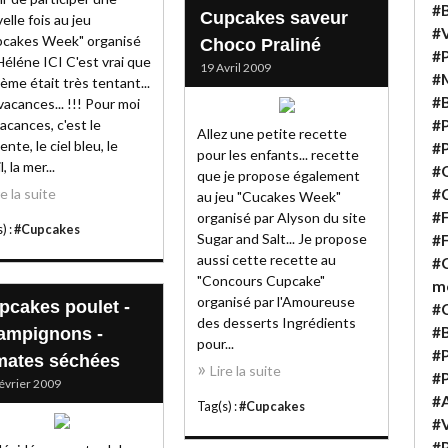
#B
Cupcakes saveur
elle fois au jeu
#V
pcakes Week" organisé
Choco Praliné
#P
Héléne ICI C'est vrai que
19 Avril 2009
#M
hème était très tentant...
#B
vacances... !!! Pour moi
#P
vacances, c'est le
Allez une petite recette
ente, le ciel bleu, le
#P
pour les enfants... recette
l, la mer...
#Q
que je propose également
#C
re la suite
au jeu "Cucakes Week"
#F
organisé par Alyson du site
) :
#Cupcakes
Sugar and Salt... Je propose
#F
aussi cette recette au
#C
"Concours Cupcake"
m
organisé par l'Amoureuse
pcakes poulet -
#
des desserts Ingrédients
#B
ampignons -
pour...
#P
mates séchées
Lire la suite
#
évrier 2009
#A
Tag(s) :
#Cupcakes
#V
#