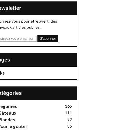
Newsletter
nnez-vous pour être averti des
veaux articles publiés.
Pages
nks
Catégories
Légumes
165
Gâteaux
111
Viandes
92
our le gouter
85