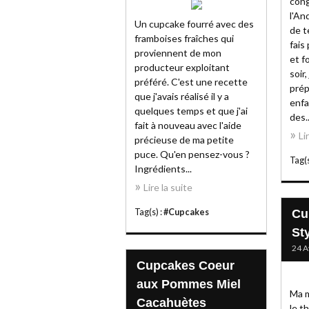
cong
l'An
Un cupcake fourré avec des
de t
framboises fraîches qui
fais
proviennent de mon
et f
producteur exploitant
soir
préféré. C'est une recette
prép
que j'avais réalisé il y a
enfa
quelques temps et que j'ai
des..
fait à nouveau avec l'aide
Li
précieuse de ma petite
puce. Qu'en pensez-vous ?
Tag(s
Ingrédients...
Lire la suite
Tag(s) :
#Cupcakes
Cu
Sty
24 A
Cupcakes Coeur
aux Pommes Miel
Ma m
Cacahuètes
le t