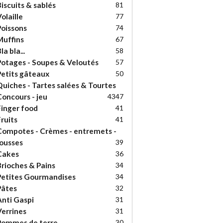
iscuits & sablés
81
olaille
77
oissons
74
uffins
67
la bla...
58
otages - Soupes & Veloutés
57
etits gâteaux
50
uiches - Tartes salées & Tourtes
oncours - jeu
43
47
inger food
41
ruits
41
ompotes - Crèmes - entremets -
ousses
39
Cakes
36
rioches & Pains
34
etites Gourmandises
34
Pâtes
32
nti Gaspi
31
errines
31
Pommes de terre
30