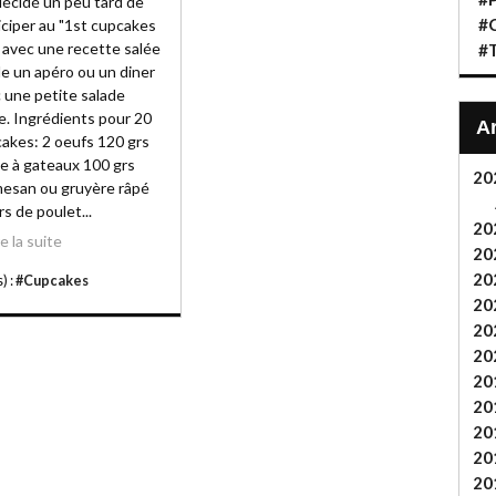
 décidé un peu tard de
#C
iciper au "1st cupcakes
 avec une recette salée
#T
le un apéro ou un diner
 une petite salade
e. Ingrédients pour 20
akes: 2 oeufs 120 grs
ne à gateaux 100 grs
20
esan ou gruyère râpé
rs de poulet...
20
re la suite
20
20
) :
#Cupcakes
20
20
20
20
20
20
20
20