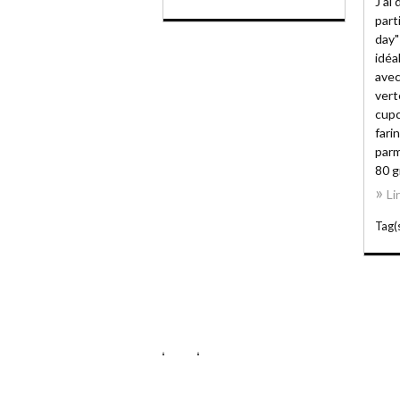
J'ai
part
day"
idéa
avec
vert
cupc
fari
parm
80 g
Li
Tag(s