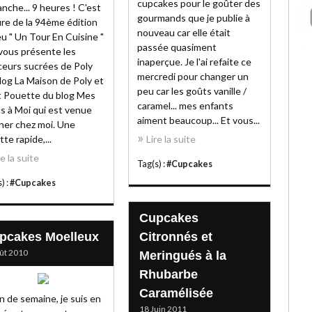
cupcakes pour le goûter des
nche... 9 heures ! C'est
gourmands que je publie à
ure de la 94ème édition
nouveau car elle était
eu " Un Tour En Cuisine "
passée quasiment
 vous présente les
inaperçue. Je l'ai refaite ce
eurs sucrées de Poly
mercredi pour changer un
log La Maison de Poly et
peu car les goûts vanille /
t Pouette du blog Mes
caramel... mes enfants
s à Moi qui est venue
aiment beaucoup... Et vous...
her chez moi. Une
tte rapide,...
Lire la suite
re la suite
Tag(s) :
#Cupcakes
) :
#Cupcakes
Cupcakes
pcakes Moelleux
Citronnés et
ût 2010
Meringués à la
Rhubarbe
Caramélisée
in de semaine, je suis en
18 Juin 2011