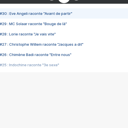
#30 : Eve Angeli raconte "Avant de partir"
#29 : MC Solaar raconte "Bouge de là"
28 : Lorie raconte "Je vais vite"
#27 : Christophe Willem raconte "Jacques a dit"
#26 : Chimène Badi raconte "Entre nous"
#25 : Indochine raconte "3e sexe"
#24 : Zaho raconte "C'est chelou"
#23 : Patrick Bruel raconte "Au café des délices"
#22 : Kyo raconte "Le chemin"
#21 : Nolwenn Leroy raconte "Cassé"
#20 : Patrick Hernandez raconte "Born to be alive"
#19 : Lorie raconte "Près de moi"