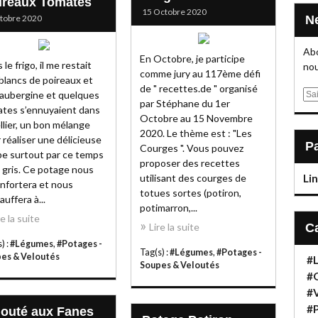
ireaux Tomates
15 Octobre 2020
tobre 2020
Abo
En Octobre, je participe
 le frigo, il me restait
nou
comme jury au 117ème défi
blancs de poireaux et
de " recettes.de " organisé
E
aubergine et quelques
par Stéphane du 1er
m
tes s’ennuyaient dans
Octobre au 15 Novembre
a
ellier, un bon mélange
2020. Le thème est : "Les
i
 réaliser une délicieuse
Courges ". Vous pouvez
l
e surtout par ce temps
proposer des recettes
 gris. Ce potage nous
Li
utilisant des courges de
nfortera et nous
totues sortes (potiron,
auffera à...
potimarron,...
re la suite
Lire la suite
) :
#Légumes
,
#Potages -
Tag(s) :
#Légumes
,
#Potages -
es & Veloutés
#
Soupes & Veloutés
#
#
#P
louté aux Fanes