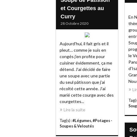
Soupe de Pâtisson
et Courgettes au
Curry
En N
thèm
28 Octobre 2020
grou
entr
Soup
Aujourd’hui, il fait gris et il
prog
pleut… comme je suis en
le V
congés j’en profite pour
Pana
cuisiner évidemment, ça me
d'Is
détend. J’ai décidé de faire
Gram
une soupe avec une partie
Nous
du seul pâtisson que j’ai
récolté cette année. J’ai
Li
marié cette courge avec des
Tag(s
courgettes...
Soup
Lire la suite
Tag(s) :
#Légumes
,
#Potages -
Soupes & Veloutés
So