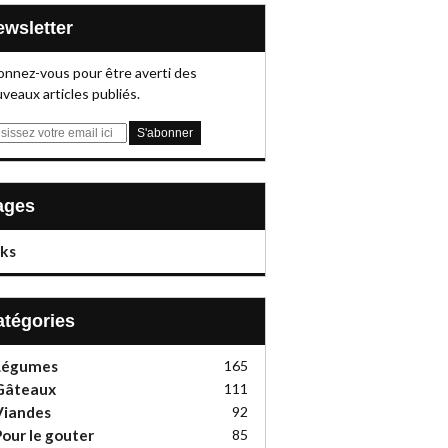
Newsletter
nnez-vous pour être averti des
veaux articles publiés.
Pages
nks
Catégories
Légumes
165
Gâteaux
111
Viandes
92
our le gouter
85