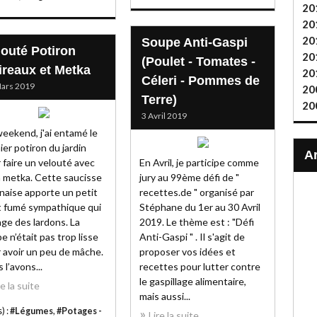
20
20
20
Soupe Anti-Gaspi
louté Potiron
20
(Poulet - Tomates -
ireaux et Metka
20
Céleri - Pommes de
ars 2019
20
Terre)
20
3 Avril 2019
eekend, j'ai entamé le
ier potiron du jardin
 faire un velouté avec
En Avril, je participe comme
a metka. Cette saucisse
jury au 99ème défi de "
naise apporte un petit
recettes.de " organisé par
 fumé sympathique qui
Stéphane du 1er au 30 Avril
ge des lardons. La
2019. Le thème est : "Défi
e n’était pas trop lisse
Anti-Gaspi " . Il s'agit de
 avoir un peu de mâche.
proposer vos idées et
 l’avons...
recettes pour lutter contre
le gaspillage alimentaire,
re la suite
mais aussi...
) :
#Légumes
,
#Potages -
Lire la suite