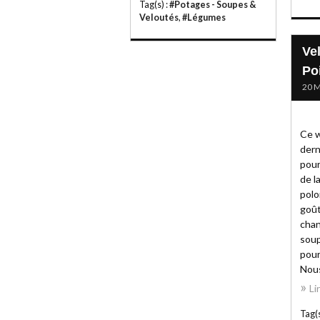
Tag(s) :
#Potages - Soupes &
Veloutés
,
#Légumes
Ve
Po
20 M
Ce w
dern
pour
de l
polo
goût
chan
soup
pour
Nous
Li
Tag(s