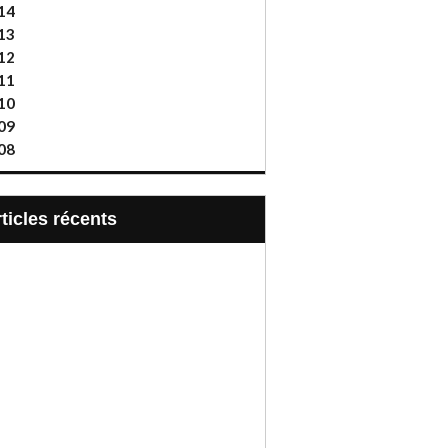
14
13
12
11
10
09
08
articles récents