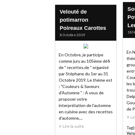
So
Velouté de
Po
potimarron
Len
Poireaux Carottes
18 
8 Octobre 2019
En N
En Octobre, je participe
thèm
comme jury au 105ème défi
grou
de " recettes.de " organisé
entr
par Stéphane du 1er au 31
Cour
Octobre 2019. Le thème est
les b
: "Couleurs & Saveurs
trou
d'Automne " : A vous de
Delp
proposer votre
Gou
interprétation de l'automne
de P
en cuisine avec des recettes
Li
d'automne,...
Lire la suite
Tag(s
Velo