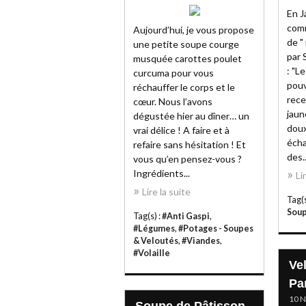
En J
comm
Aujourd’hui, je vous propose
de "
une petite soupe courge
par 
musquée carottes poulet
: "L
curcuma pour vous
pouv
réchauffer le corps et le
rece
cœur. Nous l’avons
jaun
dégustée hier au dîner… un
doux
vrai délice ! A faire et à
écha
refaire sans hésitation ! Et
des..
vous qu’en pensez-vous ?
Ingrédients...
Li
Lire la suite
Tag(s
Soup
Tag(s) :
#Anti Gaspi
,
#Légumes
,
#Potages - Soupes
& Veloutés
,
#Viandes
,
#Volaille
Ve
Pa
10 