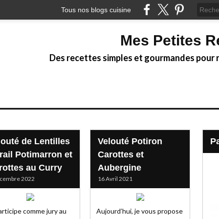
Tous nos blogs cuisine
Mes Petites R
Des recettes simples et gourmandes pour ré
louté de Lentilles
Velouté Potiron
rail Potimarron et
Carottes et
rottes au Curry
Aubergine
écembre 2022
16 Avril 2021
articipe comme jury au
Aujourd’hui, je vous propose