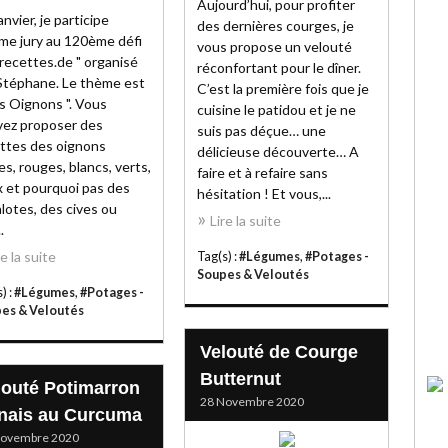
Aujourd’hui, pour profiter
anvier, je participe
des dernières courges, je
e jury au 120ème défi
vous propose un velouté
 recettes.de " organisé
réconfortant pour le dîner.
Stéphane. Le thème est
C’est la première fois que je
es Oignons ". Vous
cuisine le patidou et je ne
ez proposer des
suis pas déçue… une
ttes des oignons
délicieuse découverte… A
es, rouges, blancs, verts,
faire et à refaire sans
 et pourquoi pas des
hésitation ! Et vous,...
lotes, des cives ou
Lire la suite
.
re la suite
Tag(s) :
#Légumes
,
#Potages -
Soupes & Veloutés
) :
#Légumes
,
#Potages -
es & Veloutés
Velouté de Courge
Butternut
louté Potimarron
28 Novembre 2020
nais au Curcuma
Novembre 2020