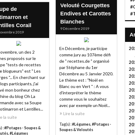
Velouté Courgettes
#C
upe de
Endives et Carottes
#T
timarron et
Blanches
tilles Corail
9 Décembre 2019
Novembre 2019
20
En Décembre, je participe
ovembre, un des 2
comme jury au 107ème défi
es proposés sur le
de " recettes.de " organisé
20
pe "tests de recettes
par Stéphane du 1er
20
e blogueurs" est " Les
Décembre au 5 Janvier 2020.
20
ges "... En cherchant sur
Le thème est : "Noël en
20
logs participants, j'ai
Blanc ou en Vert " : A vous
20
vé mon bonheur chez
d'interpréter le thème
hine du blog Oh La
20
comme vous le souhaitez
rmande avec sa Soupe
20
avec par exemple un Noël...
otimarron et Lentilles...
20
Lire la suite
re la suite
20
20
Tag(s) :
#Légumes
,
#Potages -
) :
#Potages - Soupes &
Soupes & Veloutés
20
utés
,
#Légumes