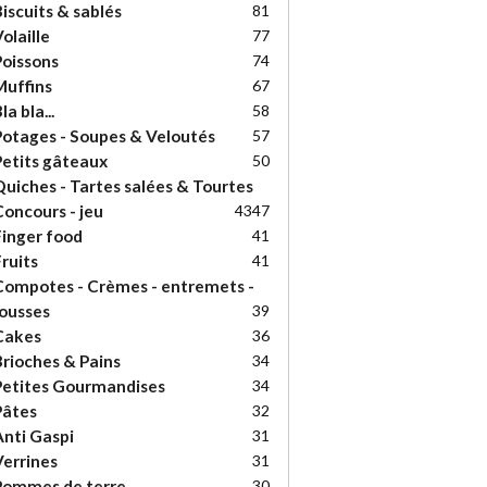
iscuits & sablés
81
olaille
77
oissons
74
uffins
67
la bla...
58
otages - Soupes & Veloutés
57
etits gâteaux
50
uiches - Tartes salées & Tourtes
oncours - jeu
43
47
inger food
41
ruits
41
ompotes - Crèmes - entremets -
ousses
39
Cakes
36
rioches & Pains
34
etites Gourmandises
34
Pâtes
32
nti Gaspi
31
errines
31
Pommes de terre
30