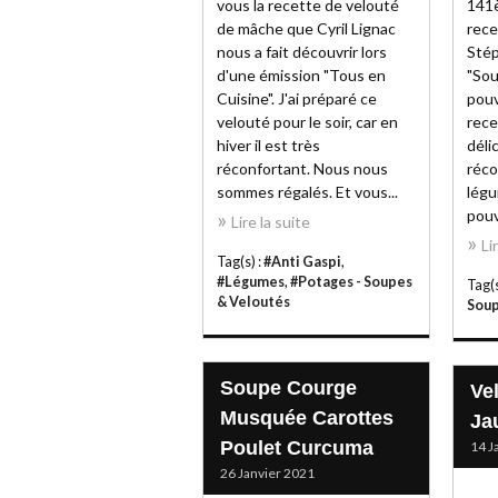
vous la recette de velouté
141è
de mâche que Cyril Lignac
rece
nous a fait découvrir lors
Stép
d'une émission "Tous en
"Sou
Cuisine". J'ai préparé ce
pouv
velouté pour le soir, car en
rece
hiver il est très
déli
réconfortant. Nous nous
réco
sommes régalés. Et vous...
légu
pouv
Lire la suite
Li
Tag(s) :
#Anti Gaspi
,
#Légumes
,
#Potages - Soupes
Tag(s
& Veloutés
Soup
Soupe Courge
Ve
Musquée Carottes
Ja
Poulet Curcuma
14 J
26 Janvier 2021