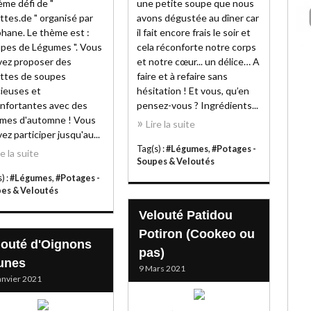
me défi de "
une petite soupe que nous
ttes.de " organisé par
avons dégustée au dîner car
hane. Le thème est :
il fait encore frais le soir et
pes de Légumes ". Vous
cela réconforte notre corps
ez proposer des
et notre cœur... un délice… A
ttes de soupes
faire et à refaire sans
cieuses et
hésitation ! Et vous, qu’en
nfortantes avec des
pensez-vous ? Ingrédients...
mes d'automne ! Vous
Lire la suite
ez participer jusqu'au...
Tag(s) :
#Légumes
,
#Potages -
re la suite
Soupes & Veloutés
) :
#Légumes
,
#Potages -
es & Veloutés
Velouté Patidou
Potiron (Cookeo ou
louté d'Oignons
pas)
unes
9 Mars 2021
anvier 2021