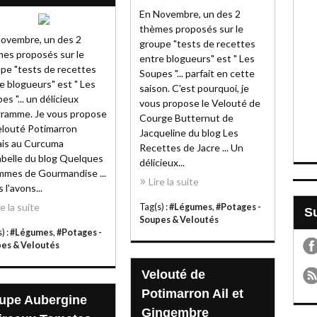
En Novembre, un des 2
thèmes proposés sur le
ovembre, un des 2
groupe "tests de recettes
es proposés sur le
entre blogueurs" est " Les
pe "tests de recettes
Soupes "... parfait en cette
e blogueurs" est " Les
saison. C'est pourquoi, je
es "... un délicieux
vous propose le Velouté de
ramme. Je vous propose
Courge Butternut de
elouté Potimarron
Jacqueline du blog Les
is au Curcuma
Recettes de Jacre ... Un
abelle du blog Quelques
délicieux...
mes de Gourmandise ...
Lire la suite
 l'avons...
re la suite
Tag(s) :
#Légumes
,
#Potages -
Soupes & Veloutés
) :
#Légumes
,
#Potages -
es & Veloutés
Velouté de
Potimarron Ail et
upe Aubergine
Gingembre