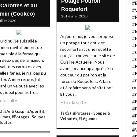
Potage Potiron
#B
 Carottes et au
Roquefort
#V
min (Cookeo)
20 Février 2020
#P
uillet 2020
#M
#B
Aujourd'hui, je vous propose
#P
urd'hui, je suis allée
un potage tout doux et
#P
e mon ravitaillement de
réconfortant ; une recette
#Q
mes bio à la ferme qui
que j'ai trouvée sur le site de
#C
à deux pas de la maison.
Cuisine Actuelle . Nous
#F
 avait des carottes avec
avons beaucoup apprécié la
elles fanes, je n’ai pas pu
#F
douceur du potiron et la
ster. A mon retour, j’ai
#C
force du Roquefort. A faire
aré un velouté avec les
m
et à refaire sans hésitation !
s ; idéal pour notre...
Et vous...
#
re la suite
#B
Lire la suite
#P
) :
#Anti Gaspi
,
#Apéritif
,
Tag(s) :
#Potages - Soupes &
#
gumes
,
#Potages - Soupes
Veloutés
,
#Légumes
#A
loutés
#V
#