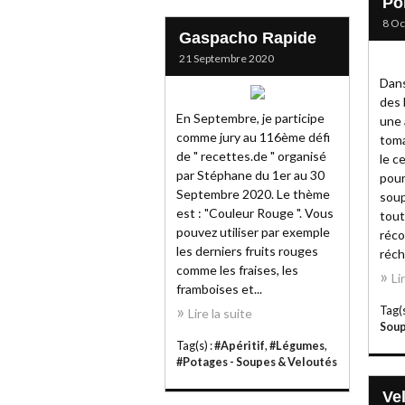
Po
8 Oc
Gaspacho Rapide
21 Septembre 2020
Dans
des 
En Septembre, je participe
une 
comme jury au 116ème défi
toma
de " recettes.de " organisé
le c
par Stéphane du 1er au 30
pour
Septembre 2020. Le thème
soup
est : "Couleur Rouge ". Vous
tout
pouvez utiliser par exemple
réco
les derniers fruits rouges
réch
comme les fraises, les
Li
framboises et...
Tag(s
Lire la suite
Soup
Tag(s) :
#Apéritif
,
#Légumes
,
#Potages - Soupes & Veloutés
Ve