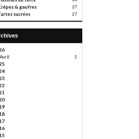
rèpes & gaufres
27
artes sucrées
27
Archives
26
Avril
1
25
24
23
22
21
20
19
18
17
16
15