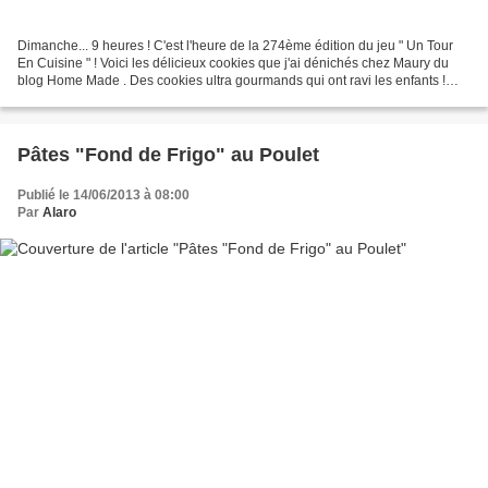
Dimanche... 9 heures ! C'est l'heure de la 274ème édition du jeu " Un Tour
En Cuisine " ! Voici les délicieux cookies que j'ai dénichés chez Maury du
blog Home Made . Des cookies ultra gourmands qui ont ravi les enfants !
Bon évidemment il n'en reste...
Pâtes "Fond de Frigo" au Poulet
Publié le 14/06/2013 à 08:00
Par
Alaro