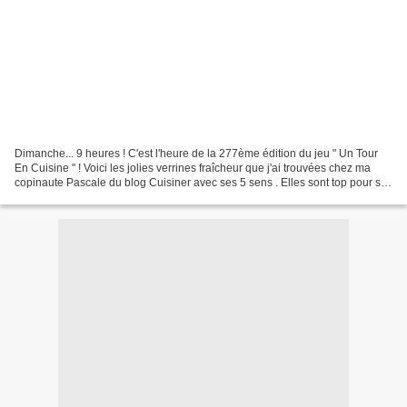
Dimanche... 9 heures ! C'est l'heure de la 277ème édition du jeu " Un Tour
En Cuisine " ! Voici les jolies verrines fraîcheur que j'ai trouvées chez ma
copinaute Pascale du blog Cuisiner avec ses 5 sens . Elles sont top pour se
régaler à l'apéro ! Vous...