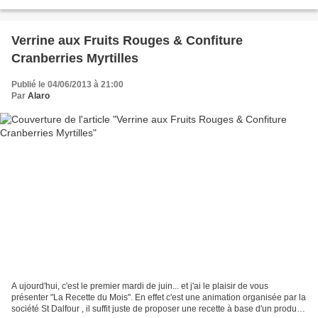
Céline du blog Il...
Verrine aux Fruits Rouges & Confiture
Cranberries Myrtilles
Publié le 04/06/2013 à 21:00
Par
Alaro
A ujourd'hui, c'est le premier mardi de juin... et j'ai le plaisir de vous
présenter "La Recette du Mois". En effet c'est une animation organisée par la
société St Dalfour , il suffit juste de proposer une recette à base d'un produit