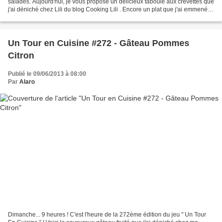
salades. Aujourd'hui, je vous propose un délicieux taboulé aux crevettes que
j'ai déniché chez Lili du blog Cooking Lili . Encore un plat que j'ai emmené
au bureau pour mon déjeuner......
Un Tour en Cuisine #272 - Gâteau Pommes
Citron
Publié le 09/06/2013 à 08:00
Par
Alaro
Dimanche... 9 heures ! C'est l'heure de la 272ème édition du jeu " Un Tour