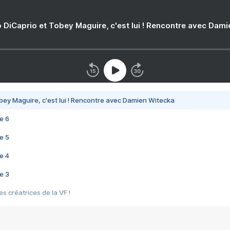
 DiCaprio et Tobey Maguire, c'est lui ! Rencontre avec Dam
bey Maguire, c'est lui ! Rencontre avec Damien Witecka
e 6
e 5
e 4
e 3
s créatrices de la VF !
e 2
e 1