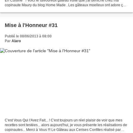
En Cuisine " ! Voici le savoureux gâteau fruité que j'ai déniché chez ma
copinaute Maury du blog Home Made . Les gâteaux moelleux ont adore ça à
la maison ! Il est super gourmand...
Mise à l'Honneur #31
Publié le 08/06/2013 à 08:00
Par
Alaro
C'est Vous Qui l'Avez Fait... ! C'est toujours un réel plaisir de voir que mes
recettes sont testées... alors aujourd'hui, je vous présente les réalisations de
copinautes... Merci à Vous !!! Le Gâteau aux Cerises Confites réalisé par