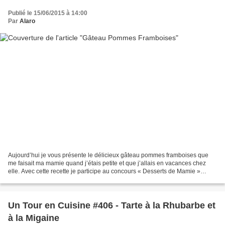
Publié le 15/06/2015 à 14:00
Par
Alaro
Aujourd’hui je vous présente le délicieux gâteau pommes framboises que
me faisait ma mamie quand j’étais petite et que j’allais en vacances chez
elle. Avec cette recette je participe au concours « Desserts de Mamie »
organisé par Marie Laure Tombini du...
Un Tour en Cuisine #406 - Tarte à la Rhubarbe et
à la Migaine