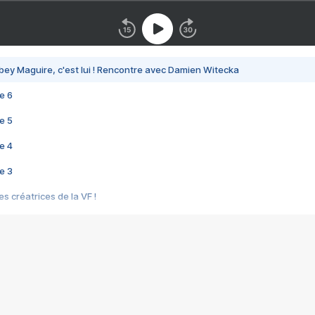
bey Maguire, c'est lui ! Rencontre avec Damien Witecka
e 6
e 5
e 4
e 3
s créatrices de la VF !
e 2
e 1
e Mektoub My Love arrive enfin ! Rencontre avec Shaïn Boumedine et Sal
i : après Toni en famille