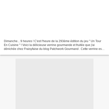
Dimanche... 9 heures ! C'est l'heure de la 293ème édition du jeu " Un Tour
En Cuisine " ! Voici la délicieuse verrine gourmande et fruitée que j'ai
dénichée chez Fraisyfaise du blog Patchwork Gourmand . Cette verrine est
top surtout réalisée avec les...