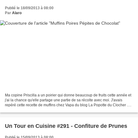
Publié le 18/09/2013 à 08:00
Par
Alaro
Ma copine Priscilla a un poirier qui donne beaucoup de fruits cette année et
j'ai la chance qu'elle partage une partie de sa récolte avec moi. J'avais
repéré cette recette de muffins chez Vapa du blog La Popotte du Clocher .
Ces muffins sont fruités et...
Un Tour en Cuisine #291 - Confiture de Prunes
Publié le 15/09/2013 à 08:00