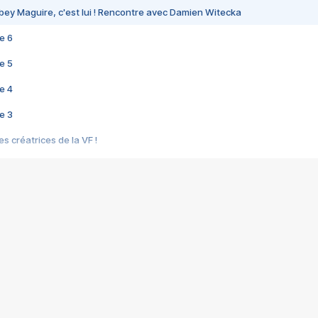
bey Maguire, c'est lui ! Rencontre avec Damien Witecka
e 6
e 5
e 4
e 3
s créatrices de la VF !
e 2
e 1
e Mektoub My Love arrive enfin ! Rencontre avec Shaïn Boumedine et Sal
i : après Toni en famille
elle réalise le bouleversant Dites lui que je l'aime
ais ! Rencontre autour de Vie privée de Rebecca Zlotowski