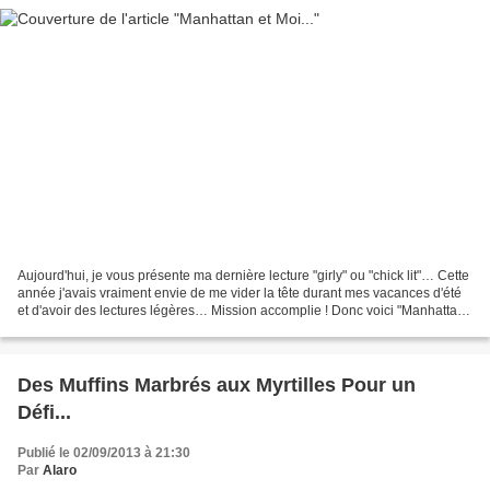
Aujourd'hui, je vous présente ma dernière lecture "girly" ou "chick lit"… Cette
année j'avais vraiment envie de me vider la tête durant mes vacances d'été
et d'avoir des lectures légères… Mission accomplie ! Donc voici "Manhattan
& moi" écrit par Ariella...
Des Muffins Marbrés aux Myrtilles Pour un
Défi...
Publié le 02/09/2013 à 21:30
Par
Alaro