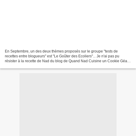
En Septembre, un des deux thèmes proposés sur le groupe "tests de
recettes entre blogueurs" est "Le Goûter des Ecoliers"... Je n'ai pas pu
résister à la recette de Nad du blog de Quand Nad Cuisine un Cookie Géant
aux Mars . Ce cookie est juste une tuerie...