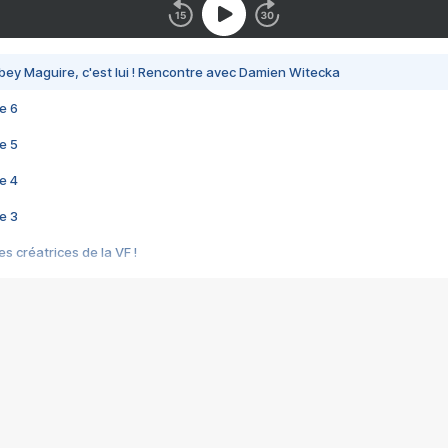
bey Maguire, c'est lui ! Rencontre avec Damien Witecka
e 6
e 5
e 4
e 3
s créatrices de la VF !
e 2
e 1
e Mektoub My Love arrive enfin ! Rencontre avec Shaïn Boumedine et Sal
i : après Toni en famille
elle réalise le bouleversant Dites lui que je l'aime