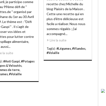
vril, je participe comme
recette chez Michelle du
 au 99ème défi de "
blog Plaisirs de la Maison .
ttes.de " organisé par
Cette une recette qui en
hane du 1er au 30 Avril
plus d'être délicieuse est
. Le thème est : "Défi
facile a réaliser. Nous nous
Gaspi " . Il s'agit de
sommes régalés ; j'ai
oser vos idées et
accompagné...
ttes pour lutter contre
Lire la suite
aspillage alimentaire,
aussi...
Tag(s) :
#Légumes
,
#Viandes
,
re la suite
#Volaille
) :
#Anti Gaspi
,
#Potages
upes & Veloutés
,
mes de terre
,
gumes
,
#Volaille