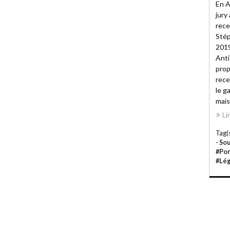
En A
jury
rece
Stép
2019
Anti-
prop
rece
le g
mais 
Li
Tag(s
- So
#Pom
#Lé