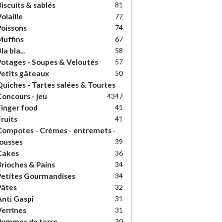
iscuits & sablés
81
olaille
77
oissons
74
uffins
67
la bla...
58
otages - Soupes & Veloutés
57
etits gâteaux
50
uiches - Tartes salées & Tourtes
oncours - jeu
43
47
inger food
41
ruits
41
ompotes - Crèmes - entremets -
ousses
39
Cakes
36
rioches & Pains
34
etites Gourmandises
34
Pâtes
32
nti Gaspi
31
errines
31
Pommes de terre
30