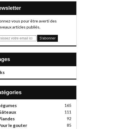
Newsletter
nnez-vous pour être averti des
veaux articles publiés.
Pages
nks
Catégories
Légumes
165
Gâteaux
111
Viandes
92
our le gouter
85