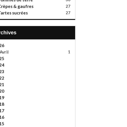
rèpes & gaufres
27
artes sucrées
27
Archives
26
Avril
1
25
24
23
22
21
20
19
18
17
16
15