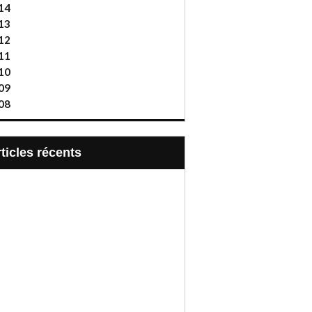
14
13
12
11
10
09
08
articles récents