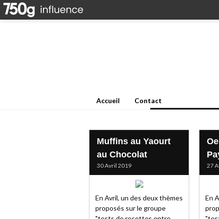
Accueil
Contact
Muffins au Yaourt
Oe
au Chocolat
Pa
30 Avril 2019
27 A
En Avril, un des deux thèmes
En A
proposés sur le groupe
prop
"tests de recettes entre
"tes