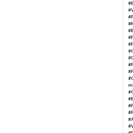
#B
#V
#P
#M
#B
#P
#P
#Q
#C
#F
#F
#C
m
#
#B
#P
#
#A
#V
#