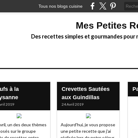
Tous nos blogs cuisine
Mes Petites R
Des recettes simples et gourmandes pour ré
ufs à la
Crevettes Sautées
ysanne
aux Guindillas
vril 2019
24 Avril 2019
vril, un des deux thèmes
Aujourd'hui, je vous propose
osés sur le groupe
une petite recette que j'ai
ts de recettes entre
réalisée lors de notre séjour