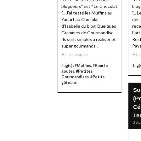
blogueurs" est " Le Chocolat
blog
"... J'ai testé les Muffins au
"... 
Yaourt au Chocolat
déco
d'Isabelle du blog Quelques
rece
Grammes de Gourmandise .
L'ar
Ils sont simples à réaliser et
Rest
super gourmands,...
Pays
Lire la suite
Li
Tag(s) :
#Muffins
,
#Pour le
Tag(s
gouter
,
#Petites
Gourmandises
,
#Petits
gâteaux
So
(P
Cé
Ter
3 Av