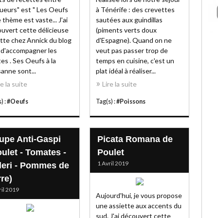
ueurs" est " Les Oeufs
à Ténérife : des crevettes
Le thème est vaste... J'ai
sautées aux guindillas
uvert cette délicieuse
(piments verts doux
tte chez Annick du blog
d'Espagne). Quand on ne
t d'accompagner les
veut pas passer trop de
es . Ses Oeufs à la
temps en cuisine, c'est un
anne sont...
plat idéal à réaliser...
re la suite
Lire la suite
) :
#Oeufs
Tag(s) :
#Poissons
upe Anti-Gaspi
Picata Romana de
oulet - Tomates -
Poulet
1 Avril 2019
leri - Pommes de
re)
ril 2019
Aujourd'hui, je vous propose
une assiette aux accents du
sud. J'ai découvert cette