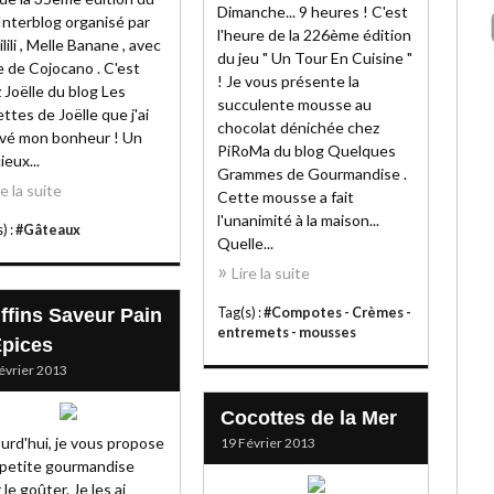
Dimanche... 9 heures ! C'est
Interblog organisé par
l'heure de la 226ème édition
ilili , Melle Banane , avec
du jeu " Un Tour En Cuisine "
de de Cojocano . C'est
! Je vous présente la
 Joëlle du blog Les
succulente mousse au
ttes de Joëlle que j'ai
chocolat dénichée chez
vé mon bonheur ! Un
PiRoMa du blog Quelques
ieux...
Grammes de Gourmandise .
re la suite
Cette mousse a fait
l'unanimité à la maison...
) :
#Gâteaux
Quelle...
Lire la suite
ffins Saveur Pain
Tag(s) :
#Compotes - Crèmes -
entremets - mousses
Epices
évrier 2013
Cocottes de la Mer
urd'hui, je vous propose
19 Février 2013
petite gourmandise
 le goûter. Je les ai