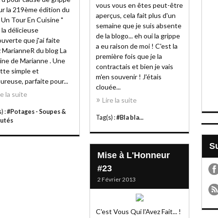
vous vous en êtes peut-être
ur la 219ème édition du
aperçus, cela fait plus d'un
" Un Tour En Cuisine "
semaine que je suis absente
i la délicieuse
de la blogo... eh oui la grippe
uverte que j'ai faite
a eu raison de moi ! C'est la
 MarianneR du blog La
première fois que je la
ine de Marianne . Une
contractais et bien je vais
tte simple et
m'en souvenir ! J'étais
ureuse, parfaite pour...
clouée...
re la suite
Lire la suite
) :
#Potages - Soupes &
Tag(s) :
#Bla bla...
utés
Mise à L'Honneur
#23
2 Février 2013
C'est Vous Qui l'Avez Fait... !