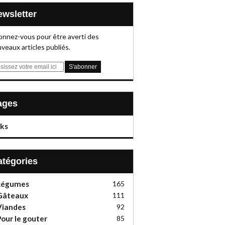
Newsletter
nnez-vous pour être averti des
veaux articles publiés.
Pages
nks
Catégories
Légumes
165
Gâteaux
111
Viandes
92
our le gouter
85