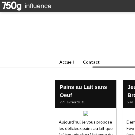
Accueil
Contact
Pains au Lait sans
Je
Oeuf
Br
27 Février 2013
24 F
Aujourd'hui, je vous propose
Dern
les délicieux pains au lait que
Févri
j’ai trouvés chez Maiwenn du
jour