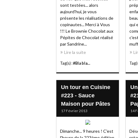
sont testées... alors
prép
aujourd'hui, je vous
enfa
présente les réalisations de
beau
copinautes... Merci à Vous
qui 
!!! Le Brownie Chocolat aux
comm
Pépites de Chocolat réalisé
c'es
par Sandrine...
muffi
Lire la suite
Li
Tag(s) :
#Bla bla...
Tag(s
Un tour en Cuisine
Un
#223 - Sauce
#2
Maison pour Pâtes
Pa
17 Février 2013
14 F
Dimanche... 9 heures ! C'est
Déso
l'heure de la 223ème édition
reta