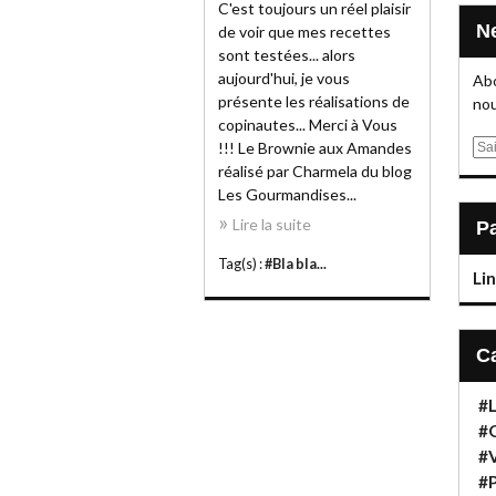
C'est toujours un réel plaisir
de voir que mes recettes
sont testées... alors
aujourd'hui, je vous
Abo
présente les réalisations de
nou
copinautes... Merci à Vous
E
!!! Le Brownie aux Amandes
m
réalisé par Charmela du blog
a
Les Gourmandises...
i
Lire la suite
l
Tag(s) :
#Bla bla...
Li
#
#
#
#P