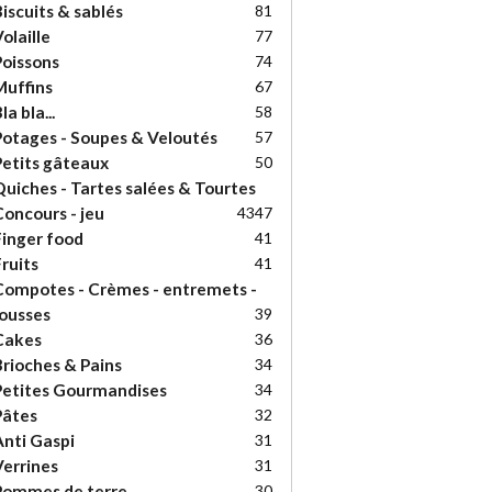
iscuits & sablés
81
olaille
77
oissons
74
uffins
67
la bla...
58
otages - Soupes & Veloutés
57
etits gâteaux
50
uiches - Tartes salées & Tourtes
oncours - jeu
43
47
inger food
41
ruits
41
ompotes - Crèmes - entremets -
ousses
39
Cakes
36
rioches & Pains
34
etites Gourmandises
34
Pâtes
32
nti Gaspi
31
errines
31
Pommes de terre
30