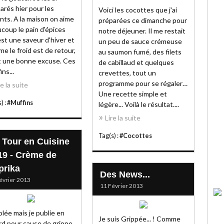
arés hier pour les
Voici les cocottes que j'ai
nts. A la maison on aime
préparées ce dimanche pour
coup le pain d'épices
notre déjeuner. Il me restait
est une saveur d'hiver et
un peu de sauce crémeuse
e le froid est de retour,
au saumon fumé, des filets
t une bonne excuse. Ces
de cabillaud et quelques
ns...
crevettes, tout un
programme pour se régaler…
re la suite
Une recette simple et
) :
#Muffins
légère... Voilà le résultat....
Lire la suite
Tag(s) :
#Cocottes
 Tour en Cuisine
19 - Crème de
prika
Des News...
évrier 2013
11 Février 2013
lée mais je publie en
Je suis Grippée... ! Comme
rd pour cause de grippe