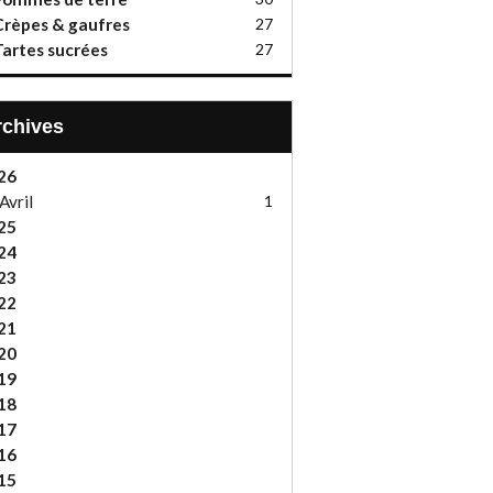
rèpes & gaufres
27
artes sucrées
27
Archives
26
Avril
1
25
24
23
22
21
20
19
18
17
16
15