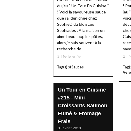
du jeu " Un Tour En Cuisine "
! Po
! Voici la savoureuse sauce
jeu 
que j'ai dénichée chez
voic
SophieD du blog Les
déco
Sophiades . A la maison on
chez
aime beaucoup les pâtes,
Cuis
alors je suis souvent à la
rece
recherche de...
savo
Lire la suite
Li
Tag(s) :
#Sauces
Tag(s
Velo
Un Tour en Cuisine
#215 - Mini-
Croissants Saumon
Fumé & Fromage
Frais
3 Février 2013