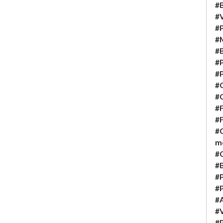
#B
#V
#P
#M
#B
#P
#P
#Q
#C
#F
#F
#C
m
#
#B
#P
#
#A
#V
#