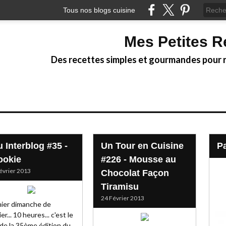
Tous nos blogs cuisine
Mes Petites R
Des recettes simples et gourmandes pour ré
u Interblog #35 -
Un Tour en Cuisine
ookie
#226 - Mousse au
évrier 2013
Chocolat Façon
Tiramisu
24 Février 2013
ier dimanche de
er... 10 heures... c'est le
 de la 35ème édition du