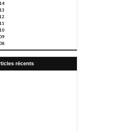
14
13
12
11
10
09
08
articles récents