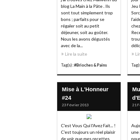
blog La Main à la Pâte . Ils
Jeu 
sont tout simplement trop
Sorc
bons ; parfaits pour se
l'ai
régaler soit au petit
chez
déjeuner, soit au goûter.
Rece
Nous les avons dégustés
trou
avec de la...
délic
Lire la suite
Li
Tag(s) :
#Brioches & Pains
Tag(s
Mise à L'Honneur
Mu
#24
d'
23 Février 2013
21 F
C'est Vous Qui l'Avez Fait... !
Aujo
C'est toujours un réel plaisir
une 
de voir que mes recettes
pour