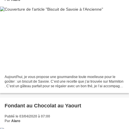
Aujourd'hui, je vous propose une gourmandise toute moelleuse pour le
goûter : un biscuit de Savoie. C’est une recette que j’ai trouvée sur Marmiton
. C’est un gâteau parfait pour se régaler avec un bon thé, je l’ai accompagné
d’un coulis de framboises...
Fondant au Chocolat au Yaourt
Publié le 03/04/2020 à 07:00
Par
Alaro