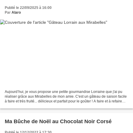
Publié le 22/09/2025 à 16:00
Par
Alaro
Aujourd’hui, je vous propose une petite gourmandise Lorraine que j'ai pu
réaliser grâce aux Mirabelles de mon amie. C'est un gâteau de saison facile
à faire et très fruité... délicieux et parfait pour le goûter ! A faire et à refaire
sans hésitation !...
Ma Bûche de Noël au Chocolat Noir Corsé
Publié le 12/12/2022 à 17:30