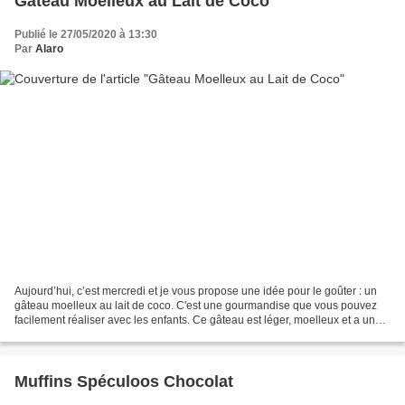
Gâteau Moelleux au Lait de Coco
Publié le 27/05/2020 à 13:30
Par
Alaro
Aujourd’hui, c’est mercredi et je vous propose une idée pour le goûter : un
gâteau moelleux au lait de coco. C'est une gourmandise que vous pouvez
facilement réaliser avec les enfants. Ce gâteau est léger, moelleux et a un
très bon goût de noix de coco...
Muffins Spéculoos Chocolat