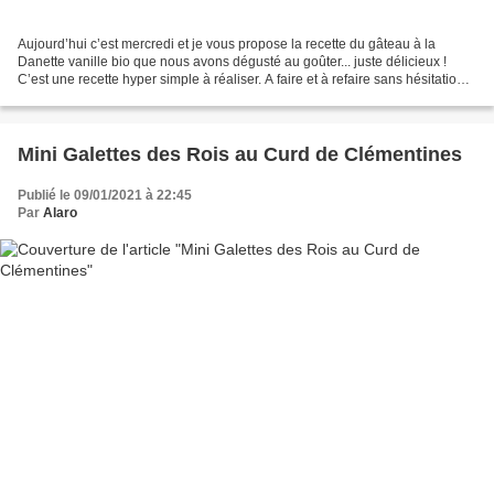
Aujourd’hui c’est mercredi et je vous propose la recette du gâteau à la
Danette vanille bio que nous avons dégusté au goûter... juste délicieux !
C’est une recette hyper simple à réaliser. A faire et à refaire sans hésitation
avec les enfants ! Et vous...
Mini Galettes des Rois au Curd de Clémentines
Publié le 09/01/2021 à 22:45
Par
Alaro