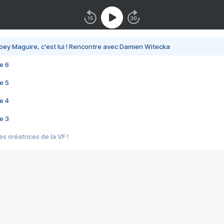
bey Maguire, c'est lui ! Rencontre avec Damien Witecka
e 6
e 5
e 4
e 3
s créatrices de la VF !
e 2
e 1
e Mektoub My Love arrive enfin ! Rencontre avec Shaïn Boumedine et Sal
i : après Toni en famille