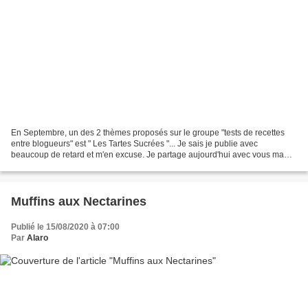
En Septembre, un des 2 thèmes proposés sur le groupe "tests de recettes
entre blogueurs" est " Les Tartes Sucrées "... Je sais je publie avec
beaucoup de retard et m'en excuse. Je partage aujourd'hui avec vous ma
découverte faite chez Delphine du blog...
Muffins aux Nectarines
Publié le 15/08/2020 à 07:00
Par
Alaro