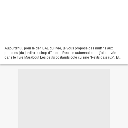
Aujourd'hui, pour le défi BAL du livre, je vous propose des muffins aux
pommes (du jardin) et sirop d'érable. Recette automnale que j'ai trouvée
dans le livre Marabout Les petits costauds côté cuisine "Petits gâteaux". Et
voici la ... Liste des participants...