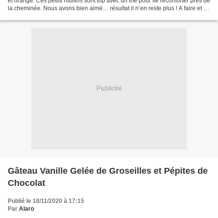
et orange. Ces petits muffins sont top avec un thé pour se réconforter près de
la cheminée. Nous avons bien aimé… résultat il n’en reste plus ! A faire et à
refaire sans hésitation...
Publicité
Gâteau Vanille Gelée de Groseilles et Pépites de
Chocolat
Publié le 18/11/2020 à 17:15
Par
Alaro