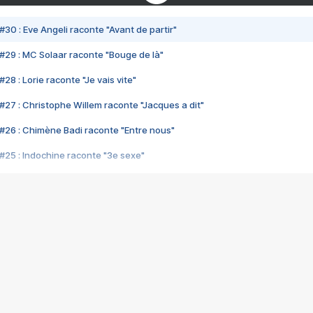
#30 : Eve Angeli raconte "Avant de partir"
#29 : MC Solaar raconte "Bouge de là"
28 : Lorie raconte "Je vais vite"
#27 : Christophe Willem raconte "Jacques a dit"
#26 : Chimène Badi raconte "Entre nous"
#25 : Indochine raconte "3e sexe"
#24 : Zaho raconte "C'est chelou"
#23 : Patrick Bruel raconte "Au café des délices"
#22 : Kyo raconte "Le chemin"
#21 : Nolwenn Leroy raconte "Cassé"
#20 : Patrick Hernandez raconte "Born to be alive"
#19 : Lorie raconte "Près de moi"