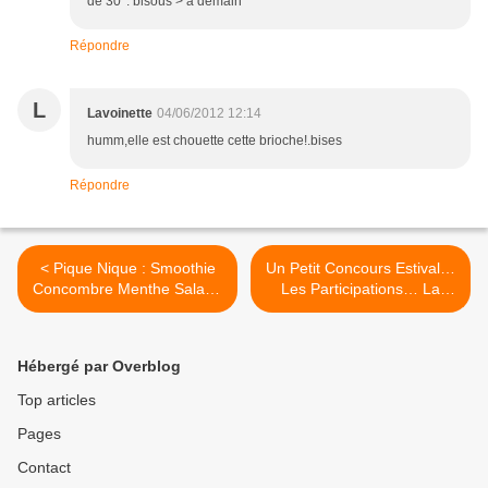
de 30 '. bisous > a demain
Répondre
L
Lavoinette
04/06/2012 12:14
humm,elle est chouette cette brioche!.bises
Répondre
< Pique Nique : Smoothie
Un Petit Concours Estival…
Concombre Menthe Salade
Les Participations… La
Composée Verrines
Suite >
Gourmandes
Hébergé par Overblog
Top articles
Pages
Contact