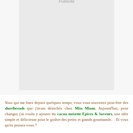
Publicité
Vous qui me lisez depuis quelques temps, vous vous souvenez peut-être des
shortbreads
que j'avais dénichés chez
Miss Miam
.
Aujourd'hui, pour
changer, j'ai voulu y ajouter du
cacao noisette Epices & Saveurs
, une idée
simple et délicieuse pour le goûter des petits et grands gourmands… E
t vous
qu'en pensez-vous ?