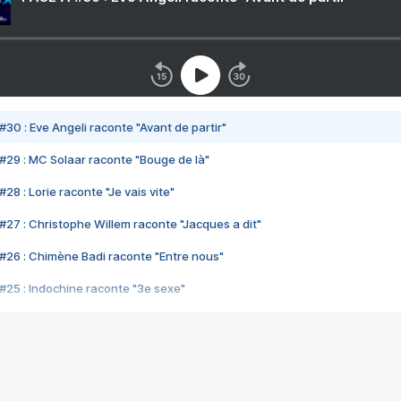
#30 : Eve Angeli raconte "Avant de partir"
#29 : MC Solaar raconte "Bouge de là"
28 : Lorie raconte "Je vais vite"
#27 : Christophe Willem raconte "Jacques a dit"
#26 : Chimène Badi raconte "Entre nous"
#25 : Indochine raconte "3e sexe"
#24 : Zaho raconte "C'est chelou"
#23 : Patrick Bruel raconte "Au café des délices"
#22 : Kyo raconte "Le chemin"