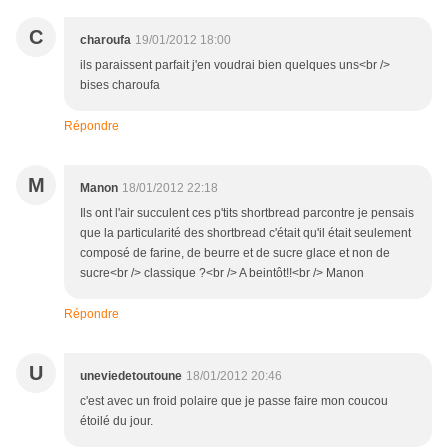
C
charoufa
19/01/2012 18:00
ils paraissent parfait j'en voudrai bien quelques uns<br />
bises charoufa
Répondre
M
Manon
18/01/2012 22:18
Ils ont l'air succulent ces p'tits shortbread parcontre je pensais
que la particularité des shortbread c'était qu'il était seulement
composé de farine, de beurre et de sucre glace et non de
sucre<br /> classique ?<br /> A beintôt!!<br /> Manon
Répondre
U
uneviedetoutoune
18/01/2012 20:46
c'est avec un froid polaire que je passe faire mon coucou
étoilé du jour.