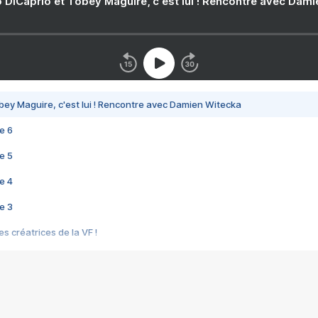
 DiCaprio et Tobey Maguire, c'est lui ! Rencontre avec Dam
bey Maguire, c'est lui ! Rencontre avec Damien Witecka
e 6
e 5
e 4
e 3
s créatrices de la VF !
e 2
e 1
e Mektoub My Love arrive enfin ! Rencontre avec Shaïn Boumedine et Sal