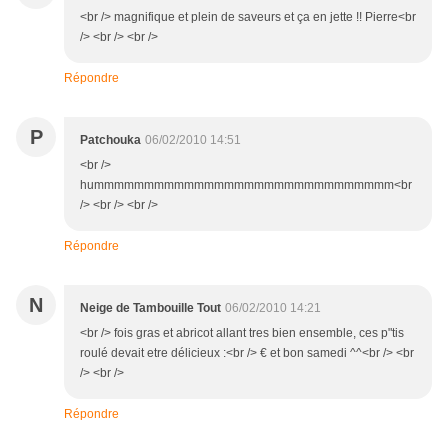
<br /> magnifique et plein de saveurs et ça en jette !! Pierre<br
/> <br /> <br />
Répondre
P
Patchouka
06/02/2010 14:51
<br />
hummmmmmmmmmmmmmmmmmmmmmmmmmmmmm<br
/> <br /> <br />
Répondre
N
Neige de Tambouille Tout
06/02/2010 14:21
<br /> fois gras et abricot allant tres bien ensemble, ces p"tis
roulé devait etre délicieux :<br /> € et bon samedi ^^<br /> <br
/> <br />
Répondre