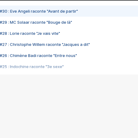
#30 : Eve Angeli raconte "Avant de partir"
#29 : MC Solaar raconte "Bouge de là"
28 : Lorie raconte "Je vais vite"
#27 : Christophe Willem raconte "Jacques a dit"
#26 : Chimène Badi raconte "Entre nous"
#25 : Indochine raconte "3e sexe"
#24 : Zaho raconte "C'est chelou"
#23 : Patrick Bruel raconte "Au café des délices"
#22 : Kyo raconte "Le chemin"
#21 : Nolwenn Leroy raconte "Cassé"
#20 : Patrick Hernandez raconte "Born to be alive"
#19 : Lorie raconte "Près de moi"