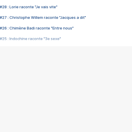
28 : Lorie raconte "Je vais vite"
#27 : Christophe Willem raconte "Jacques a dit"
#26 : Chimène Badi raconte "Entre nous"
#25 : Indochine raconte "3e sexe"
#24 : Zaho raconte "C'est chelou"
#23 : Patrick Bruel raconte "Au café des délices"
#22 : Kyo raconte "Le chemin"
#21 : Nolwenn Leroy raconte "Cassé"
#20 : Patrick Hernandez raconte "Born to be alive"
#19 : Lorie raconte "Près de moi"
#18 : Michael Jones raconte "A nos actes manqués" (avec Jean-Jacque
#17 : Khaled raconte "Aïcha"