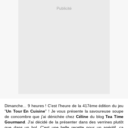
Publicité
Dimanche... 9 heures ! C'est l'heure de la 417ème édition du jeu
"
Un Tour En Cuisine
" ! Je vous présente la savoureuse soupe
de concombre que j'ai dénichée chez
Céline
du blog
Tea Time
Gourmand
. J'ai décidé de la présenter dans des verrines plutôt
que dans un bol. C'est une belle recette pour un apéritif, ça